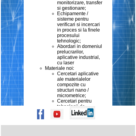
monitorizare, transfer
si gestionare;
Echipamente /
sisteme pentru
verificari si incercari
in proces si la finele
procesului
tehnologic;
Abordari in domeniul
prelucrarilor,
aplicative industrial,
cu laser
Materiale noi:
Cercetari aplicative
ale materialelor
compozite cu
structuri nano /
micrometrice;
Cercetari pentru
tehnologii de
procesare si utilizare
de noi materiale cu
caracteristici
specializate;
Metode si